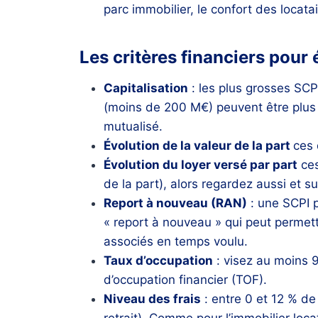
parc immobilier, le confort des locata
Les critères financiers pour 
Capitalisation
: les plus grosses SCPI
(moins de 200 M€) peuvent être plus ri
mutualisé.
Évolution de la valeur de la part
ces 
Évolution du loyer versé par part
ces
de la part), alors regardez aussi et su
Report à nouveau (RAN)
: une SCPI p
« report à nouveau » qui peut permett
associés en temps voulu.
Taux d’occupation
: visez au moins 9
d’occupation financier (TOF).
Niveau des frais
: entre 0 et 12 % de 
retrait). Comme pour l’immobilier locat