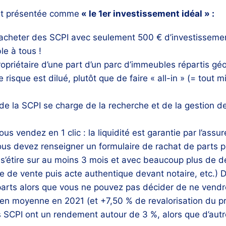
nt présentée comme
« le 1er investissement idéal » :
acheter des SCPI avec seulement 500 € d’investissemen
le à tous !
ropriétaire d’une part d’un parc d’immeubles répartis g
sque est dilué, plutôt que de faire « all-in » (= tout m
 de la SCPI se charge de la recherche et de la gestion des
us vendez en 1 clic : la liquidité est garantie par l’assu
ous devez renseigner un formulaire de rachat de parts p
te s’étire sur au moins 3 mois et avec beaucoup plus de 
e de vente puis acte authentique devant notaire, etc.) D
arts alors que vous ne pouvez pas décider de ne vend
en moyenne en 2021 (et +7,50 % de revalorisation du p
es SCPI ont un rendement autour de 3 %, alors que d’aut